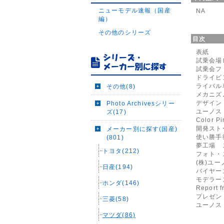
ニューモデル速報（国産
NA
編）
その他のシリーズ
目次
表紙
試乗会場
試乗会フ
ドライビ
ライバル
その他(8)
メカニズ
デザイン
Photo Archivesシリー
ユーノス
ズ(17)
Color Pi
開発スト
メーカー別に探す(国産)
使い勝手
(801)
夢工場 
トヨタ(212)
フォト・
(株)ユ
日産(194)
バイヤー
モデラー
ホンダ(146)
Report 
プレゼン
三菱(58)
ユーノス
マツダ(86)