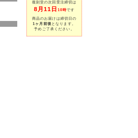
復刻堂の次回受注締切は
8月11日
10時
です
商品のお届けは締切日の
1ヶ月前後
となります。
予めご了承ください。