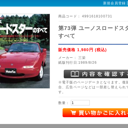
新規会員登録
商品コード：
4991618100731
第73弾 ユーノスロードス
すべて
販売価格
1,980円
(税込)
メーカー：
三栄
紙版刊行日:1989/8/26
※電子版のページデータとなります。復
合、広告ページなどは一部差し替えられ
す。
数量：