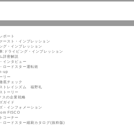
レポート
ァースト・インプレッション
ング・インプレッション
車:ドライビング・インプレッション
ム詳密解説
・インタビュー
・ロードスター運転術
n-up
ーリー
徹底チェック
ストレイシズム 福野礼
ストーリー
ーノスの企業戦略
ズガイド
ズ・インフォメーション
from FISCO
トコーナー
・ロードスター縮刷カタログ(抜粋版)