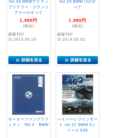
Vol.48 BMWアクティ
Vol.39 BMW i3のす
ブツアラー・グランツ
べて
アラーのすべて
1,980
円
1,980
円
(税込)
(税込)
紙版刊行
紙版刊行
日:2015.06.10
日:2014.05.02
モーターファングラフ
ハイパーレブインポー
ィティ NO.4 BMW
ト vol.21 BMW 3シ
リーズ E46