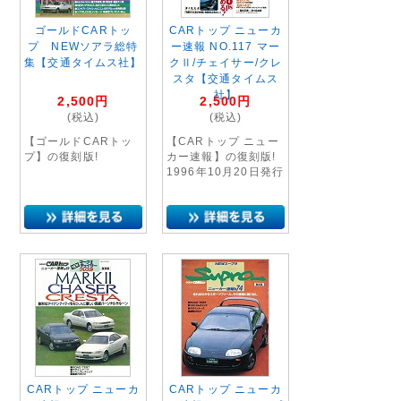
ゴールドCARトッ
CARトップ ニューカ
プ NEWソアラ総特
ー速報 NO.117 マー
集【交通タイムス社】
クⅡ/チェイサー/クレ
スタ【交通タイムス
社】
2,500
円
2,500
円
(税込)
(税込)
【ゴールドCARトッ
【CARトップ ニュー
プ】の復刻版!
カー速報】の復刻版!
1996年10月20日発行
CARトップ ニューカ
CARトップ ニューカ