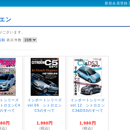
新規会員登録
エン
がございます。
着順
表示件数
トシリーズ
インポートシリーズ
インポートシリーズ
 シトロエンC4
vol.06 シトロエン
vol.12 シトロエン
のすべて
C5のすべて
C3&DS3のすべて
980
円
1,980
円
1,980
円
税込)
(税込)
(税込)