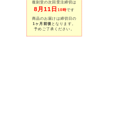
復刻堂の次回受注締切は
8月11日
10時
です
商品のお届けは締切日の
1ヶ月前後
となります。
予めご了承ください。