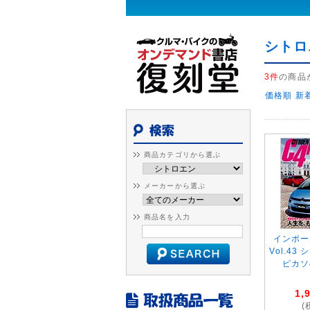
シトロ
3件
の商品
価格順
新
商品カテゴリから選ぶ
メーカーから選ぶ
商品名を入力
インポー
Vol.43
ピカソ
1,
(