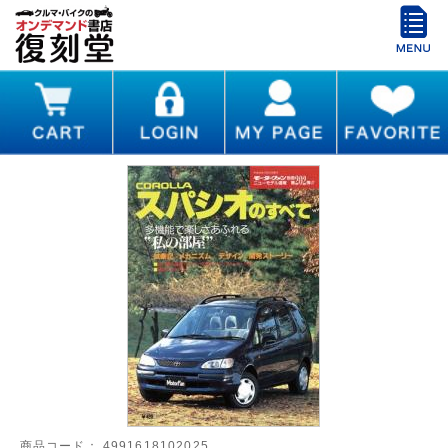
商品コード：
4991618102025