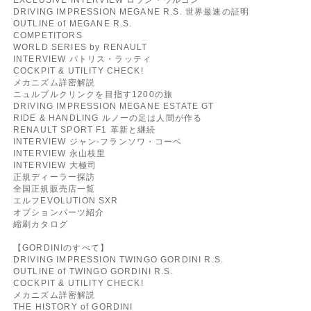
DRIVING IMPRESSION MEGANE R.S. 世界最速の証明
OUTLINE of MEGANE R.S.
COMPETITORS
WORLD SERIES by RENAULT
INTERVIEW パトリス・ラッティ
COCKPIT & UTILITY CHECK!
メカニズム詳密解説
ニュルブルクリンクを目指す1200の旅
DRIVING IMPRESSION MEGANE ESTATE GT
RIDE & HANDLING ルノーの足は人間が作る
RENAULT SPORT F1 革新と継続
INTERVIEW ジャン-フランソワ・コーベ
INTERVIEW 永山枝里
INTERVIEW 大極司
正規ディーラー探訪
全国正規販売店一覧
エルフEVOLUTION SXR
オプションパーツ紹介
縮刷カタログ
【GORDINIのすべて】
DRIVING IMPRESSION TWINGO GORDINI R.S.
OUTLINE of TWINGO GORDINI R.S.
COCKPIT & UTILITY CHECK!
メカニズム詳密解説
THE HISTORY of GORDINI