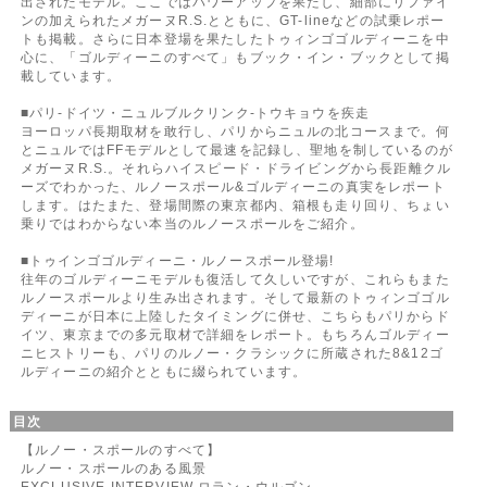
出されたモデル。ここではパワーアップを果たし、細部にリファイ
ンの加えられたメガーヌR.S.とともに、GT-lineなどの試乗レポー
トも掲載。さらに日本登場を果たしたトゥィンゴゴルディーニを中
心に、「ゴルディーニのすべて」もブック・イン・ブックとして掲
載しています。
■パリ-ドイツ・ニュルブルクリンク-トウキョウを疾走
ヨーロッパ長期取材を敢行し、パリからニュルの北コースまで。何
とニュルではFFモデルとして最速を記録し、聖地を制しているのが
メガーヌR.S.。それらハイスピード・ドライビングから長距離クル
ーズでわかった、ルノースポール&ゴルディーニの真実をレポート
します。はたまた、登場間際の東京都内、箱根も走り回り、ちょい
乗りではわからない本当のルノースポールをご紹介。
■トゥインゴゴルディーニ・ルノースポール登場!
往年のゴルディーニモデルも復活して久しいですが、これらもまた
ルノースポールより生み出されます。そして最新のトゥィンゴゴル
ディーニが日本に上陸したタイミングに併せ、こちらもパリからド
イツ、東京までの多元取材で詳細をレポート。もちろんゴルディー
ニヒストリーも、パリのルノー・クラシックに所蔵された8&12ゴ
ルディーニの紹介とともに綴られています。
目次
【ルノー・スポールのすべて】
ルノー・スポールのある風景
EXCLUSIVE INTERVIEW ロラン・ウルゴン