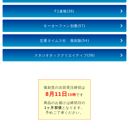
F1速報(38)
モーターファン別冊(57)
交通タイムス社 復刻版(54)
スタジオタッククリエイティブ(38)
復刻堂の次回受注締切は
8月11日
10時
です
商品のお届けは締切日の
1ヶ月前後
となります。
予めご了承ください。