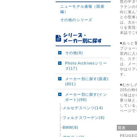
世の中ダ
ニューモデル速報（国産
ラテンの
編）
向に進ん
と小型車
その他のシリーズ
は、大か
りを実現
本誌でご
■あっと
プジョー
その他(8)
室内に入
た、ステ
Photo Archivesシリー
は、メー
ズ(17)
やはりア
す。
メーカー別に探す(国産)
(801)
■むかし
205の
メーカー別に探す(イン
り味はか
ポート)(96)
乗り味と
している
メルセデスベンツ(14)
ページで
フォルクスワーゲン(6)
BMW(8)
目次
PEUGEOT