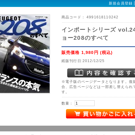
新規会員登録
商品コード：
4991618110242
インポートシリーズ vol.2
ョー208のすべて
販売価格
1,980円
(税込)
紙版刊行日:2012/12/25
※電子版のページデータとなります。復
合、広告ページなどは一部差し替えられ
す。
数量：