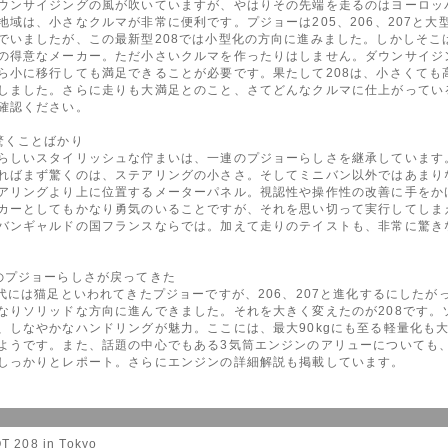
ウンサイジングの風が吹いていますが、やはりその先端を走るのはヨーロッ
地域は、小さなクルマが非常に便利です。プジョーは205、206、207と大
でいましたが、この最新型208では小型化の方向に進みました。しかしそこ
の得意なメーカー。ただ小さいクルマを作ったりはしません。ダウンサイジ
ら小に移行しても満足できることが必要です。果たして208は、小さくても
しました。さらに走りも大満足とのこと、さてどんなクルマに仕上がってい
確認ください。
驚くことばかり
らしいスタイリッシュな佇まいは、一連のプジョーらしさを継承しています
ればまず驚くのは、ステアリングの小ささ。そしてミニバン以外ではあまり
アリングより上に位置するメーターパネル。視認性や操作性の改善に手をか
カーとしてもかなり勇気のいることですが、それを思い切って実行してしま
バンギャルドの国フランスならでは。加えて走りのテイストも、非常に驚き
のプジョーらしさが戻ってきた
時代には猫足といわれてきたプジョーですが、206、207と進化するにしたが
なりソリッドな方向に進んできました。それを大きく変えたのが208です。
、しなやかなハンドリングが魅力。ここには、最大90kgにも至る軽量化も
ようです。また、話題の中心でもある3気筒エンジンのアリューについても
しっかりとレポート。さらにエンジンの詳細解説も掲載しています。
 208 in Tokyo