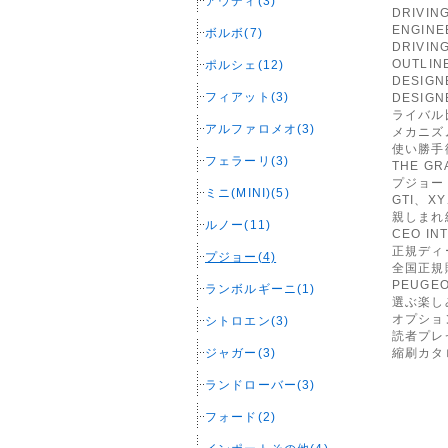
アウディ(3)
DRIVIN
ENGINE
ボルボ(7)
DRIVIN
OUTLINE
ポルシェ(12)
DESIG
フィアット(3)
DESIG
ライバル
アルファロメオ(3)
メカニズ
使い勝手
フェラーリ(3)
THE GR
プジョー
ミニ(MINI)(5)
GTI、X
親しまれ
ルノー(11)
CEO IN
正規ディ
プジョー(4)
全国正規
PEUGEO
ランボルギーニ(1)
選ぶ楽し
オプショ
シトロエン(3)
読者プレ
ジャガー(3)
縮刷カタ
ランドローバー(3)
フォード(2)