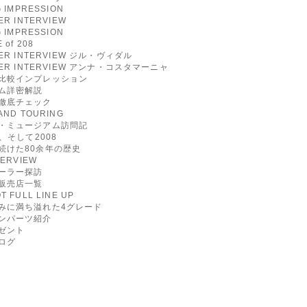
G IMPRESSION
ER INTERVIEW
G IMPRESSION
 of 208
NER INTERVIEW ジル・ヴィダル
NER INTERVIEW アンナ・コスタマーニャ
比較インプレッション
ム詳密解説
徹底チェック
AND TOURING
・ミュージアム訪問記
Y、そして2008
続けた80余年の歴史
TERVIEW
ーラー探訪
販売店一覧
T FULL LINE UP
みに満ち溢れた4グレード
ンパーツ紹介
ゼント
ログ