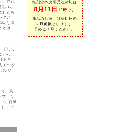
パ。特に
復刻堂の次回受注締切は
型化の方
8月11日
10時
です
はもとも
ングと
商品のお届けは締切日の
高級な造
1ヶ月前後
となります。
るかは、
予めご了承ください。
。そして
なかっ
けるの
えるのが
なので
って、乗
ソフトな
大いに貢献
、トップ