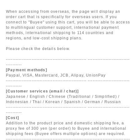
When accessing from overseas, the page will display an
order cart that is specifically for overseas users. If you
connect to "Buyee" using this cart, you will be able to access
to multilingual customer support, international payment
methods, international shipping to 114 countries and
regions, and low-cost shipping plans.
Please check the details below.
-------------------------------------------------- --------------------------
----------
[Payment methods]
Paypal, VISA, Mastercard, JCB, Alipay, UnionPay
-------------------------------------------------- --------------------------
----------
[Customer services (email / chat)]
Japanese / English / Chinese (Traditional / Simplified) /
Indonesian / Thai / Korean / Spanish / German / Russian
-------------------------------------------------- --------------------------
----------
[Cost]
Addition to the product price and domestic shipping fee, a
proxy fee of 300 yen (per order) to Buyee and international
shipping fees (Buyee offers multiple options) are required.
-----------------------------------------------------------------------------