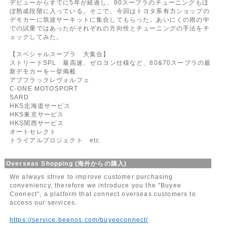
デビューからすでに5年が経過し、80スープラのチューニングもほ
ぼ熟成段階に入っている。そこで、今回はトヨタ系有力ショップの
デモカーに筑波サーキットに集合してもらった。あいにくの雨の中
での試乗ではあったがそれぞれの方向性とチューニングの手法をチ
ェックしてみた。
【スペシャルスープラ 大集合】
ストリートSPL 最高速、ゼロヨン仕様など、80&70スープラの最
新デモカーを一挙掲載
アブフラックレヴォルフェ
C-ONE MOTOSPORT
SARD
HKS北海道サービス
HKS東京サービス
HKS関西サービス
オートセレクト
トライアルプロジェクト etc.
Overseas Shopping (海外からの購入)
We always strive to improve customer purchasing
conveniency, therefore we introduce you the "Buyee
Connect", a platform that connect overseas customers to
access our services.
https://service.beenos.com/buyeeconnect/