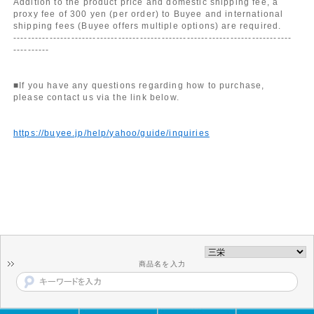
Addition to the product price and domestic shipping fee, a
proxy fee of 300 yen (per order) to Buyee and international
shipping fees (Buyee offers multiple options) are required.
-----------------------------------------------------------------------------
----------
■If you have any questions regarding how to purchase,
please contact us via the link below.
https://buyee.jp/help/yahoo/guide/inquiries
商品名を入力