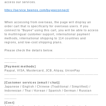
access our services.
https://service.beenos.com/buyeeconnect/
When accessing from overseas, the page will display an
order cart that is specifically for overseas users. If you
connect to "Buyee" using this cart, you will be able to access
to multilingual customer support, international payment
methods, international shipping to 114 countries and
regions, and low-cost shipping plans.
Please check the details below.
-------------------------------------------------- --------------------------
----------
[Payment methods]
Paypal, VISA, Mastercard, JCB, Alipay, UnionPay
-------------------------------------------------- --------------------------
----------
[Customer services (email / chat)]
Japanese / English / Chinese (Traditional / Simplified) /
Indonesian / Thai / Korean / Spanish / German / Russian
-------------------------------------------------- --------------------------
----------
[Cost]