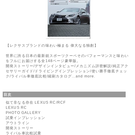
【レクサスブランドの味わい極まる 偉大なる独創】
世界に誇る日本の最新鋭スポーツクーペそのパフォーマンスと味わい
をフルにお届けする全148ページ豪華版。
開発ストーリー/デザインインタビュー/メカニズム詳密解説/純正アク
セサリーガイド/ドライビングインプレッション/使い勝手徹底チェッ
ク/ライバル車徹底比較/縮刷カタログ…and more.
目次
似て非なる存在 LEXUS RC/RCF
LEXUS RC
PHOTO GALLERY
試乗インプレッション
アウトライン
開発ストーリー
ライバル車比較試乗