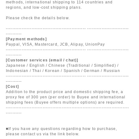
methods, international shipping to 114 countries and
regions, and low-cost shipping plans.
Please check the details below.
-------------------------------------------------- --------------------------
----------
[Payment methods]
Paypal, VISA, Mastercard, JCB, Alipay, UnionPay
-------------------------------------------------- --------------------------
----------
[Customer services (email / chat)]
Japanese / English / Chinese (Traditional / Simplified) /
Indonesian / Thai / Korean / Spanish / German / Russian
-------------------------------------------------- --------------------------
----------
[Cost]
Addition to the product price and domestic shipping fee, a
proxy fee of 300 yen (per order) to Buyee and international
shipping fees (Buyee offers multiple options) are required.
-----------------------------------------------------------------------------
----------
■If you have any questions regarding how to purchase,
please contact us via the link below.