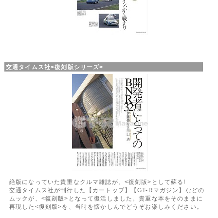
交通タイムス社<復刻版シリーズ>
絶版になっていた貴重なクルマ雑誌が、<復刻版>として蘇る!
交通タイムス社が刊行した【カートップ】【GT-Rマガジン】などの
ムックが、<復刻版>となって復活しました。貴重な本をそのままに
再現した<復刻版>を、当時を懐かしんでどうぞお楽しみください。