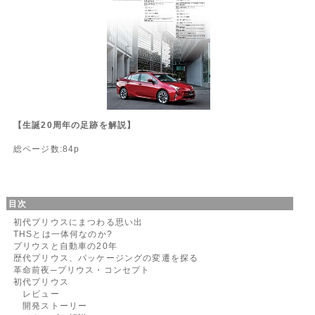
【生誕20周年の足跡を解説】
総ページ数:84p
目次
初代プリウスにまつわる思い出
THSとは一体何なのか?
プリウスと自動車の20年
歴代プリウス、パッケージングの変遷を探る
革命前夜─プリウス・コンセプト
初代プリウス
レビュー
開発ストーリー