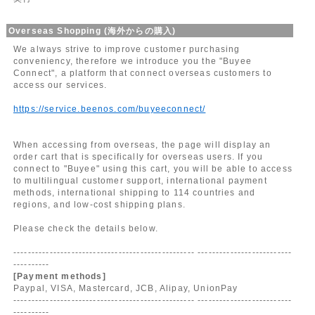
Overseas Shopping (海外からの購入)
We always strive to improve customer purchasing
conveniency, therefore we introduce you the "Buyee
Connect", a platform that connect overseas customers to
access our services.
https://service.beenos.com/buyeeconnect/
When accessing from overseas, the page will display an
order cart that is specifically for overseas users. If you
connect to "Buyee" using this cart, you will be able to access
to multilingual customer support, international payment
methods, international shipping to 114 countries and
regions, and low-cost shipping plans.
Please check the details below.
-------------------------------------------------- --------------------------
----------
[Payment methods]
Paypal, VISA, Mastercard, JCB, Alipay, UnionPay
-------------------------------------------------- --------------------------
----------