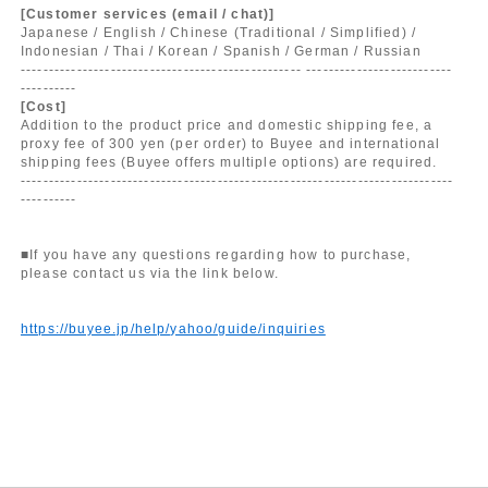
[Customer services (email / chat)]
Japanese / English / Chinese (Traditional / Simplified) /
Indonesian / Thai / Korean / Spanish / German / Russian
-------------------------------------------------- --------------------------
----------
[Cost]
Addition to the product price and domestic shipping fee, a
proxy fee of 300 yen (per order) to Buyee and international
shipping fees (Buyee offers multiple options) are required.
-----------------------------------------------------------------------------
----------
■If you have any questions regarding how to purchase,
please contact us via the link below.
https://buyee.jp/help/yahoo/guide/inquiries