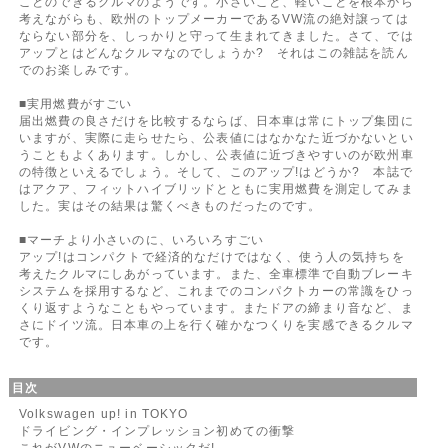
ことのできるクルマのようです。小さいこと、軽いことを根本から
考えながらも、欧州のトップメーカーであるVW流の絶対譲っては
ならない部分を、しっかりと守って生まれてきました。さて、では
アップとはどんなクルマなのでしょうか? それはこの雑誌を読ん
でのお楽しみです。
■実用燃費がすごい
届出燃費の良さだけを比較するならば、日本車は常にトップ集団に
いますが、実際に走らせたら、公表値にはなかなた近づかないとい
うこともよくあります。しかし、公表値に近づきやすいのが欧州車
の特徴といえるでしょう。そして、このアップ!はどうか? 本誌で
はアクア、フィットハイブリッドとともに実用燃費を測定してみま
した。実はその結果は驚くべきものだったのです。
■マーチより小さいのに、いろいろすごい
アップ!はコンパクトで経済的なだけではなく、使う人の気持ちを
考えたクルマにしあがっています。また、全車標準で自動ブレーキ
システムを採用するなど、これまでのコンパクトカーの常識をひっ
くり返すようなこともやっています。またドアの締まり音など、ま
さにドイツ流。日本車の上を行く確かなつくりを実感できるクルマ
です。
目次
Volkswagen up! in TOKYO
ドライビング・インプレッション初めての衝撃
これがVWのニューベーシックだ!