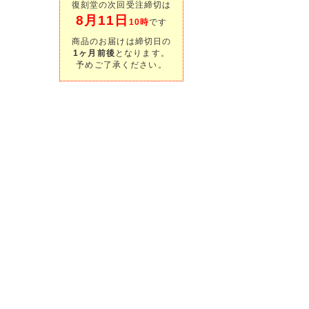
復刻堂の次回受注締切は
8月11日
10時
です
商品のお届けは締切日の
1ヶ月前後
となります。
予めご了承ください。