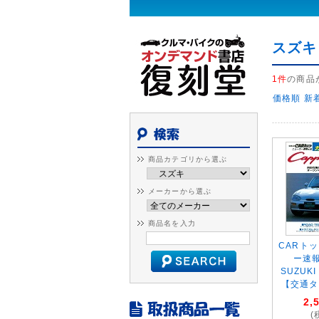
スズキ
1件
の商品
価格順
新
商品カテゴリから選ぶ
メーカーから選ぶ
商品名を入力
CARト
ー速報
SUZUK
【交通タ
2,
(