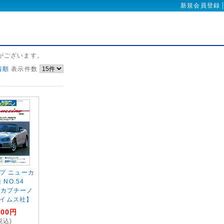
新規会員登録
がございます。
着順
表示件数
ップ ニューカ
 NO.54
I カプチーノ
イムス社】
500
円
税込)