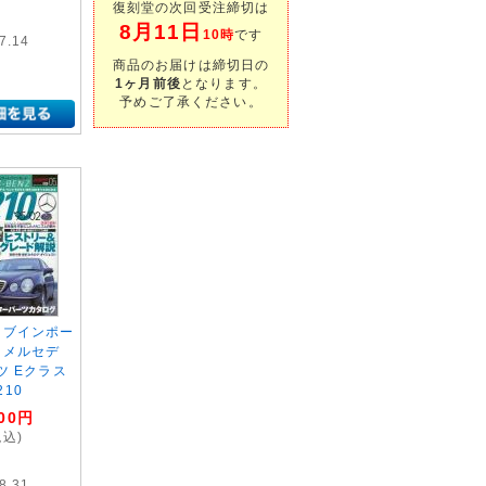
復刻堂の次回受注締切は
8月11日
10時
です
7.14
商品のお届けは締切日の
1ヶ月前後
となります。
予めご了承ください。
レブインポー
.5 メルセデ
ツ Eクラス
210
00
円
税込)
8.31