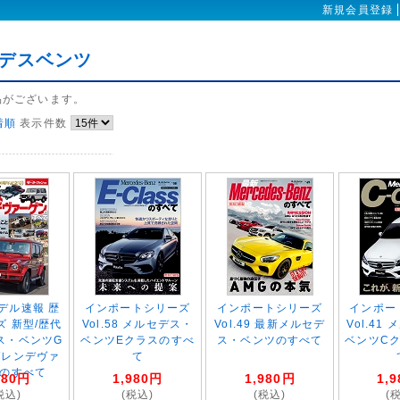
新規会員登録
デスベンツ
品がございます。
着順
表示件数
デル速報 歴
インポートシリーズ
インポートシリーズ
インポー
ズ 新型/歴代
Vol.58 メルセデス・
Vol.49 最新メルセデ
Vol.41
ス・ベンツG
ベンツEクラスのすべ
ス・ベンツのすべて
ベンツC
ゲレンデヴァ
て
のすべて
980
円
1,980
円
1,980
円
1,9
税込)
(税込)
(税込)
(