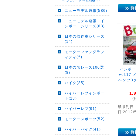
インポートその他(4)
ニューモデル速報(586)
ニューモデル速報 イ
ンポートシリーズ(63)
日本の傑作車シリーズ
(14)
モーターファングラフ
ィティ(5)
日本の名レース100選
インポー
(8)
vol.1
ベンツB
バイク(85)
1,
ハイパーレブインポー
ト(23)
(
紙版刊行
ハイパーレブ(91)
日:2012/
モータースポーツ(52)
ハイパーバイク(41)