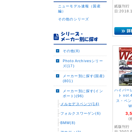
ニューモデル速報（国産
紙版刊行
編）
日:2018.
その他のシリーズ
その他(8)
Photo Archivesシリー
ズ(17)
メーカー別に探す(国産)
(801)
ハイパー
メーカー別に探す(イン
ト vol
ポート)(96)
ス・ベン
メルセデスベンツ(14)
W
3,
フォルクスワーゲン(6)
(
BMW(8)
紙版刊行
日:2002.