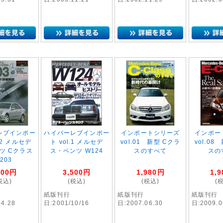
レブインポー
ハイパーレブインポー
インポートシリーズ
インポー
.22 メルセデ
ト vol.1 メルセデ
vol.01 新型 Cクラ
vol.08
ツ Cクラス
ス・ベンツ W124
スのすべて
スの
203
500
円
3,500
円
1,980
円
1,9
税込)
(税込)
(税込)
(
紙版刊行
紙版刊行
紙版刊行
04.28
日:2001/10/16
日:2007.06.30
日:2009.0