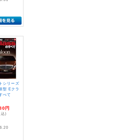
トシリーズ
 新型 Eクラ
すべて
80
円
税込)
6.20