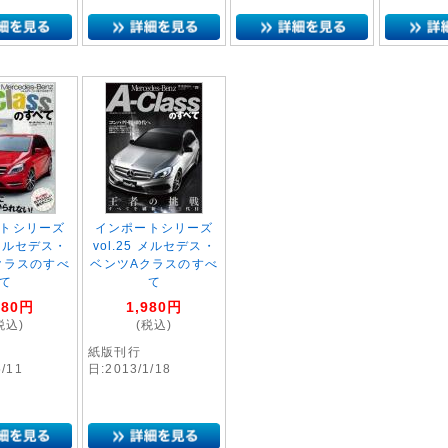
トシリーズ
インポートシリーズ
7 メルセデス・
vol.25 メルセデス・
クラスのすべ
ベンツAクラスのすべ
て
て
980
円
1,980
円
税込)
(税込)
紙版刊行
5/11
日:2013/1/18