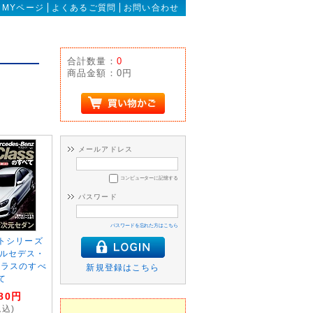
MYページ
よくあるご質問
お問い合わせ
合計数量：
0
商品金額：
0円
メールアドレス
コンピューターに記憶する
パスワード
パスワードを忘れた方はこちら
トシリーズ
 メルセデス・
クラスのすべ
新規登録はこちら
て
80
円
税込)