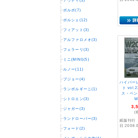
アウディ(3)
ボルボ(7)
ポルシェ(12)
フィアット(3)
アルファロメオ(3)
フェラーリ(3)
ミニ(MINI)(5)
ルノー(11)
プジョー(4)
ハイパー
ト vol
ランボルギーニ(1)
ス・ベン
シトロエン(3)
W
3,
ジャガー(3)
(
ランドローバー(3)
紙版刊行
日:2008.
フォード(2)