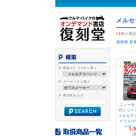
メルセ
14件
の商
価格順
新
商品カテゴリから選ぶ
メーカーから選ぶ
商品名を入力
ニューモ
代シリー
メルセデ
クラス/
ーゲン
1,
(