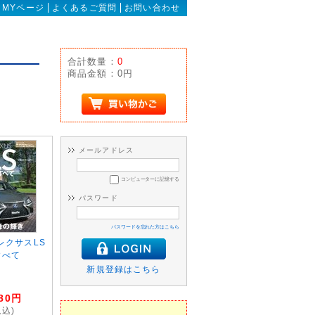
MYページ
よくあるご質問
お問い合わせ
合計数量：
0
商品金額：
0円
メールアドレス
コンピューターに記憶する
パスワード
パスワードを忘れた方はこちら
 レクサスLS
すべて
新規登録はこちら
80
円
税込)