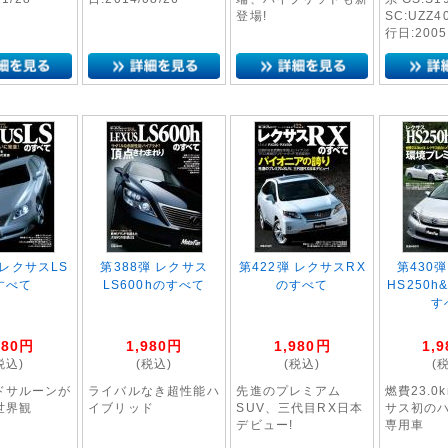
登場!
SC:UZZ
行日:2005
 レクサスLS
第388弾 レクサス
第422弾 レクサスRX
第430
すべて
LS600hのすべて
のすべて
HS250h&
す
980
円
1,980
円
1,980
円
1,9
税込)
(税込)
(税込)
(
ドサルーンが
ライバルなき超性能ハ
先進のプレミアム
燃費23.0
世界観
イブリッド
SUV、三代目RX日本
サス初の
デビュー!
専用車