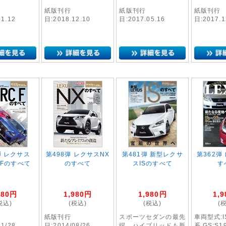
紙版刊行
紙版刊行
紙版刊行
01.12
日:2018.12.10
日:2017.05.16
日:2017.1
弾 レクサス
第498弾 レクサスNX
第481弾 新型レクサ
第362弾
C Fのすべて
のすべて
スISのすべて
す
980
円
1,980
円
1,980
円
1,9
税込)
(税込)
(税込)
(
紙版刊行
スポーツセダンの最先
車両型式:I
11/28
日:2014/08/26
端、ハイブリッドも新
系 GS:S