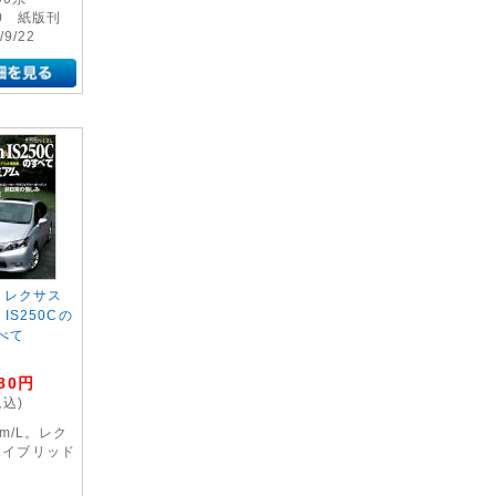
40 紙版刊
/9/22
弾 レクサス
 IS250Cの
べて
80
円
税込)
km/L。レク
ハイブリッド