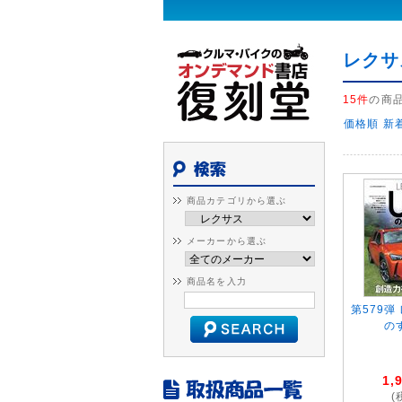
レクサ
15件
の商
価格順
新
商品カテゴリから選ぶ
メーカーから選ぶ
商品名を入力
第579弾
の
1,
(