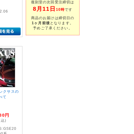
復刻堂の次回受注締切は
8月11日
10時
です
2.06
商品のお届けは締切日の
1ヶ月前後
となります。
予めご了承ください。
 レクサスの
べて
80
円
税込)
S:GSE20
190系