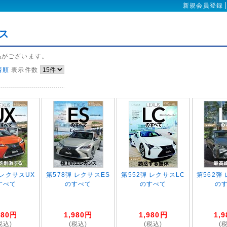
新規会員登録
ス
品がございます。
着順
表示件数
 レクサスUX
第578弾 レクサスES
第552弾 レクサスLC
第562弾
すべて
のすべて
のすべて
の
980
円
1,980
円
1,980
円
1,9
税込)
(税込)
(税込)
(