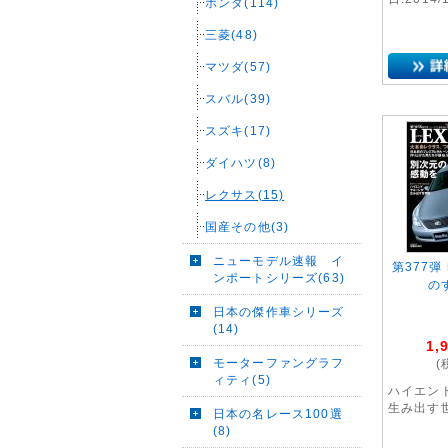
ホンダ(114)
三菱(48)
マツダ(57)
スバル(39)
スズキ(17)
ダイハツ(8)
レクサス(15)
国産その他(3)
ニューモデル速報 イ
第377弾
ンポートシリーズ(63)
の
日本の傑作車シリーズ
(14)
1,
モーターファングラフ
(
ィティ(5)
ハイエン
生み出す
日本の名レース100選
(8)