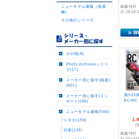
ニューモデル速報（国産
紙版刊行
編）
日:2019.
その他のシリーズ
その他(8)
Photo Archivesシリー
ズ(17)
メーカー別に探す(国産)
(801)
第503
メーカー別に探す(イン
RC/R
ポート)(96)
ニューモデル速報(586)
1,
トヨタ(159)
(
日産(126)
紙版刊行
日:2014/