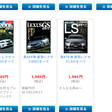
弾 レクサス
第464弾 新型レクサ
第476弾 新型レクサ
0hのすべて
スGSのすべて
スLSのすべて
980
円
1,980
円
1,980
円
税込)
(税込)
(税込)
/?を誇るプレ
紙版刊行
さらなる高みへ
ハイブリッ
日:2012/4/17
バック!!