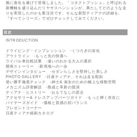
雅に進化を遂げて登場しました。「コネクトブッシュ」と呼ばれる
新機軸を盛り込んだリヤサスペンションが、果たしてどのような走
りを実現したのかも要注目です。そんな新型ティアナの詳細を、
『すべてシリーズ』でぜひチェックしてみてください。
目次
INTRODUCTION
ドライビング・インプレッション -くつろぎの深化
アウトライン -もっと先の快適へ
ライバル車比較試乗 -違いのわかる大人の選択
開発ストーリー -新境地への一歩
デザインインタビュー -セダンらしさを堅持した美しさ
PHOTO GALLERY -日産ティアナ、それは走る彫刻
使い勝手徹底チェック -紳士& 淑女のための極上な移動空間
メカニズム詳密解説 -熟成と革新の競演
ティアナ・ヒストリー -おもてなしの原点
アクセサリー& ドレスアップパーツガイド -もっと輝く存在に
バイヤーズガイド -価格と質感の好バランス
プレゼントコーナー
日産ティアナ縮刷カタログ